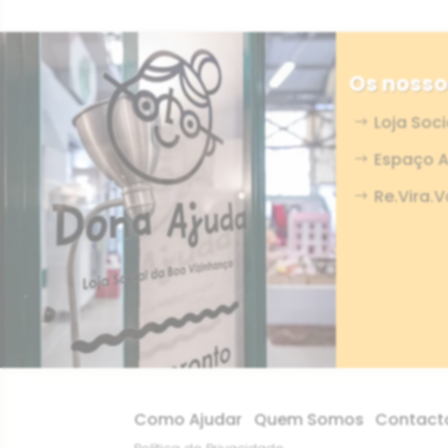
Os nosso
Loja Soc
Espaço A
Re.Vira.V
Como Ajudar
Quem Somos
Contact