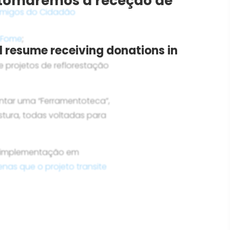
Retomaremos a receção de
Amigos do Cidadão
a Fome
;
l resume receiving donations in
projetos de reflorestação
entar uma “Ferramentoteca”,
tura, todas voltadas para
de implementação em
as que o projeto transite