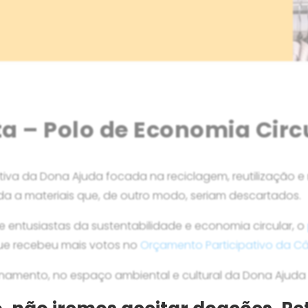
ta – Polo de Economia Circ
tiva da Dona Ajuda focada na reciclagem, reutilização 
da a materiais que, de outro modo, seriam descartados.
e entusiastas da sustentabilidade e economia circular, o
 que recebeu mais votos no
Orçamento Participativo da Câ
amento, no espaço ambiental e cultural da Dona Ajuda 