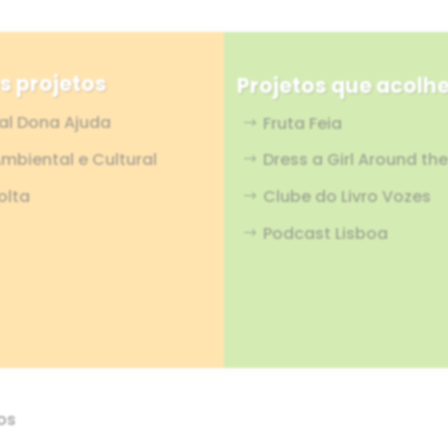
s projetos
Projetos que acol
ial Dona Ajuda
Fruta Feia
mbiental e Cultural
Dress a Girl Around th
olta
Clube do Livro Vozes
Podcast Lisboa
os