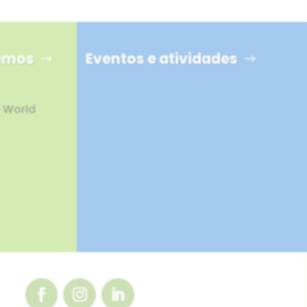
hemos
Eventos e atividades
e World