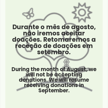
Durante o mês de agosto,
não iremos aceitar
doações. Retomaremos a
receção de doações em
setembro.
During the month of August, we
will not be accepting
donations. We will resume
receiving donations in
September.