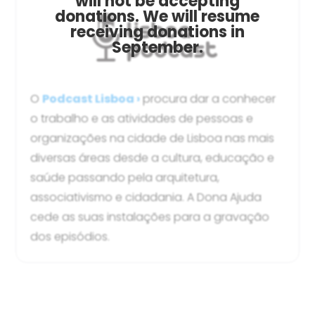
will not be accepting
donations. We will resume
receiving donations in
September.
O
Podcast Lisboa ›
procura dar a conhecer
o trabalho e as atividades de pessoas e
organizações na cidade de Lisboa nas mais
diversas áreas desde a cultura, educação e
saúde passando pela arquitetura,
associativismo e cidadania. A Dona Ajuda
cede as suas instalações para a gravação
dos episódios.