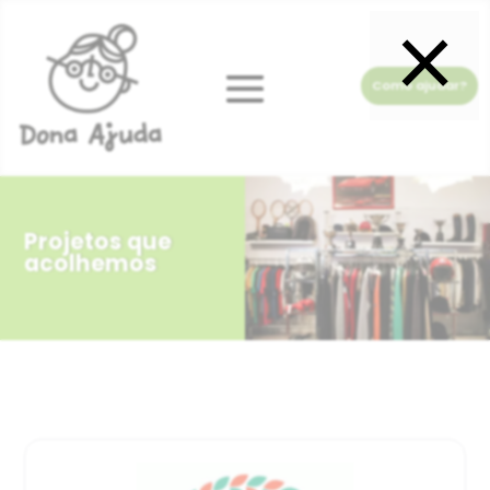
×
Como ajudar?
Projetos que
acolhemos