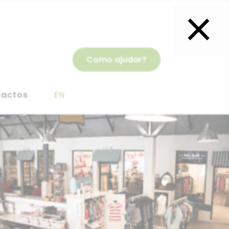
×
Como ajudar?
tactos
EN