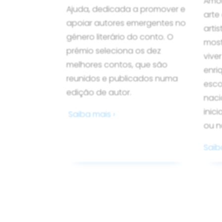
Amor
Ajuda, dedicada a promover e
arte
apoiar autores emergentes no
arti
género literário do conto. O
most
prémio seleciona os dez
vive
melhores contos, que são
enri
reunidos e publicados numa
esco
edição de autor.
naci
inic
Saiba mais ›
ou n
Saib