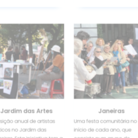
Jardim das Artes
Janeiras
sição anual de artistas
Uma festa comunitária no
ticos no Jardim das
início de cada ano, que