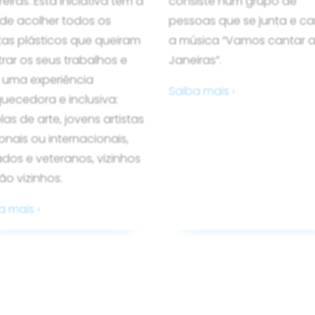
eiras. Esta iniciativa tem a
consiste num grupo de
 de acolher todos os
pessoas que se junta e c
stas plásticos que queiram
a música “Vamos cantar 
rar os seus trabalhos e
Janeiras”.
r uma experiência
Saiba mais ›
quecedora e inclusiva:
las de arte, jovens artistas
onais ou internacionais,
iados e veteranos, vizinhos
ão vizinhos.
a mais ›