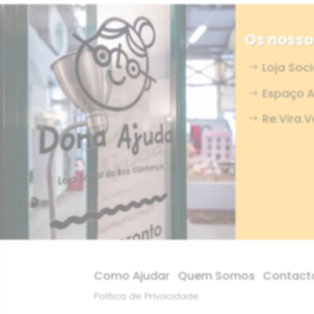
Os nosso
Loja Soc
Espaço A
Re.Vira.V
Como Ajudar
Quem Somos
Contact
Política de Privacidade