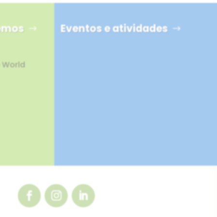
hemos
Eventos e atividades
e World