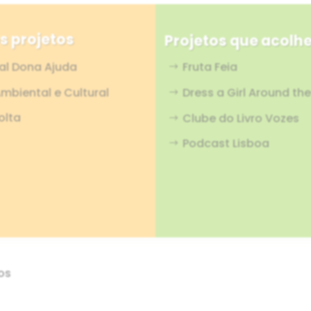
s projetos
Projetos que acol
ial Dona Ajuda
Fruta Feia
mbiental e Cultural
Dress a Girl Around th
olta
Clube do Livro Vozes
Podcast Lisboa
os